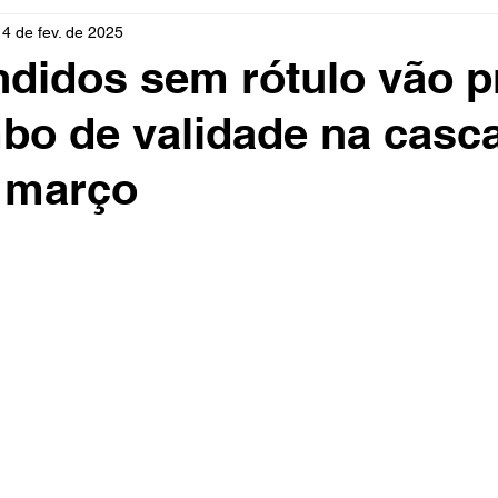
14 de fev. de 2025
rio
Cidades
Polícia
Religião
Guerra
M
didos sem rótulo vão p
mbo de validade na casc
Educação
Influencer
Luto
Artista
Seleção Br
e março
mento
Fofocas
Redes Sociais
Trânsito
Real