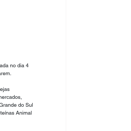
ada no dia 4 
arem.
ejas 
mercados, 
 Grande do Sul 
oteínas Animal 