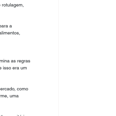
 rotulagem, 
para a 
limentos, 
mina as regras 
e isso era um 
ercado, como 
rme, uma 