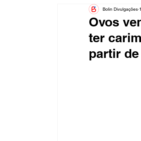
Bolin Divulgações
Informe Publicitário
Judiciá
Ovos ven
ter cari
Acidente
Tecnologia
partir d
Artistas
Nota de Esclareci