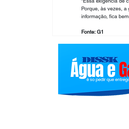
“Essa exigência de c
Porque, às vezes, a 
informação, fica be
Fonte: G1
Bolindivulgacoes