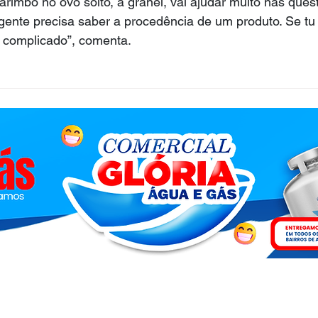
arimbo no ovo solto, a granel, vai ajudar muito nas quest
gente precisa saber a procedência de um produto. Se tu
m complicado”, comenta.
.com - 2026 - © Todos os direitos reservados - Acesse a nossa
Polít