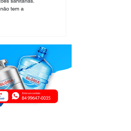
ões sanitárias. 
 não tem a 
ica de Privacidade