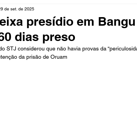
29 de set. de 2025
rio
Cidades
Polícia
Religião
Guerra
M
eixa presídio em Bangu
60 dias preso
Educação
Influencer
Luto
Artista
Seleção Br
do STJ considerou que não havia provas da “periculosid
utenção da prisão de Oruam
mento
Fofocas
Redes Sociais
Trânsito
Real