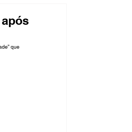
undo
Músico
 após
asileira
Exclusivo
ade” que 
ity Show