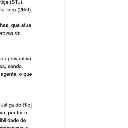
tiça (STJ), 
a-feira (26/9).
as, que atua 
provas da 
são preventiva 
es, sendo 
agente, o que 
 
ustiça do Rio] 
a, por ter o 
bilidade de 
stacar que o 