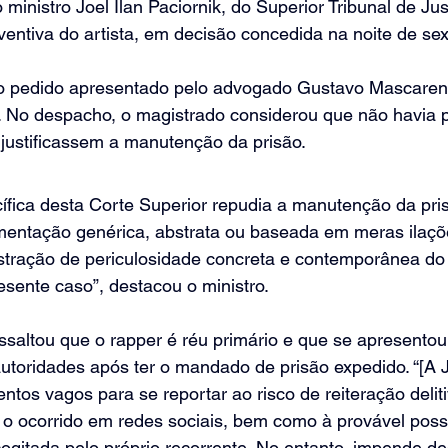
ministro Joel Ilan Paciornik, do Superior Tribunal de Jus
entiva do artista, em decisão concedida na noite de sext
o pedido apresentado pelo advogado Gustavo Mascarenh
 No despacho, o magistrado considerou que não havia 
 justificassem a manutenção da prisão.
cífica desta Corte Superior repudia a manutenção da pri
ntação genérica, abstrata ou baseada em meras ilaçõ
tração de periculosidade concreta e contemporânea do 
resente caso”, destacou o ministro.
saltou que o rapper é réu primário e que se apresentou
utoridades após ter o mandado de prisão expedido. “[A J
ntos vagos para se reportar ao risco de reiteração delitiv
 o ocorrido em redes sociais, bem como à provável possi
 cogitada pelo próprio recorrente. No entanto, impende de