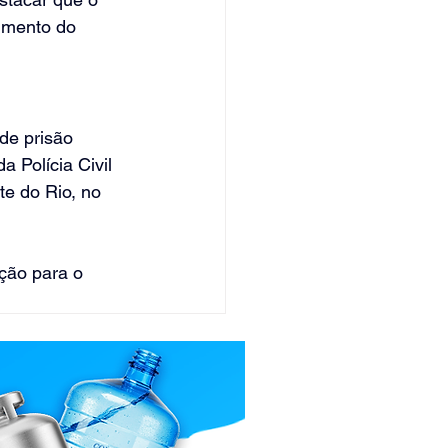
imento do 
de prisão 
 Polícia Civil 
e do Rio, no 
ação para o 