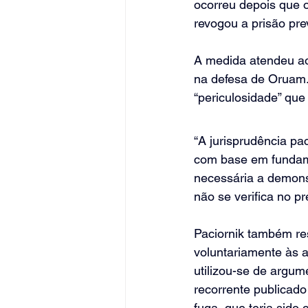
ocorreu depois que o 
revogou a prisão prev
A medida atendeu a
na defesa de Oruam.
“periculosidade” que
“A jurisprudência pa
com base em fundame
necessária a demons
não se verifica no p
Paciornik também res
voluntariamente às a
utilizou-se de argume
recorrente publicado
fuga, que teria sido