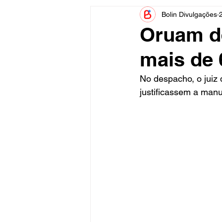
Bolin Divulgações
Informe Publicitário
Judiciá
Oruam d
mais de 
Acidente
Tecnologia
No despacho, o juiz 
justificassem a man
Artistas
Nota de Esclareci