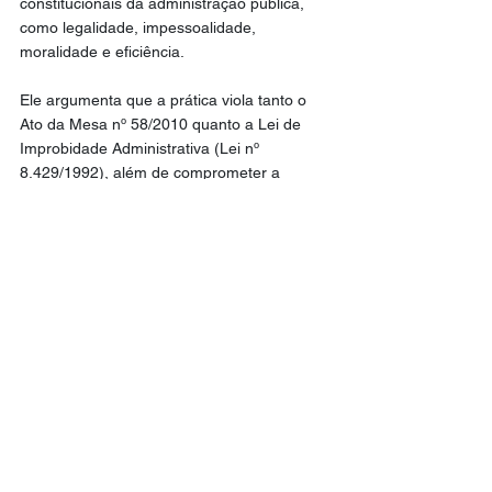
constitucionais da administração pública, 
como legalidade, impessoalidade, 
moralidade e eficiência.
Ele argumenta que a prática viola tanto o 
Ato da Mesa nº 58/2010 quanto a Lei de 
Improbidade Administrativa (Lei nº 
8.429/1992), além de comprometer a 
imagem da Câmara dos Deputados.
No pedido ao MPF, é solicitada a 
instauração de inquérito para apuração de 
eventual improbidade administrativa e 
ressarcimento ao erário.
O Antagonista 
Política