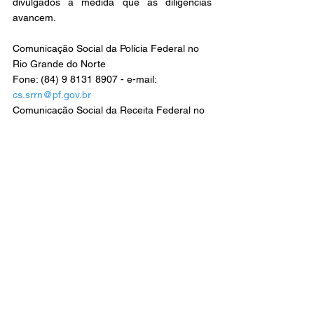
divulgados à medida que as diligências 
avancem.
Comunicação Social da Polícia Federal no 
Rio Grande do Norte
Fone: (84) 9 8131 8907 - e-mail: 
cs.srrn@pf.gov.br
Comunicação Social da Receita Federal no 
Rio Grande do Norte
Fone: (81) 2011-6614 - e-mail: 
comunicação.srrf04@rfb.gov.br
Comunicação Social da Polícia Civil do 
Estado do Rio Grande do Norte Fone: (84) 
98661-2545 - e-mail: 
secoms@policiacivil.rn.gov.br
Focoelho
Polícia