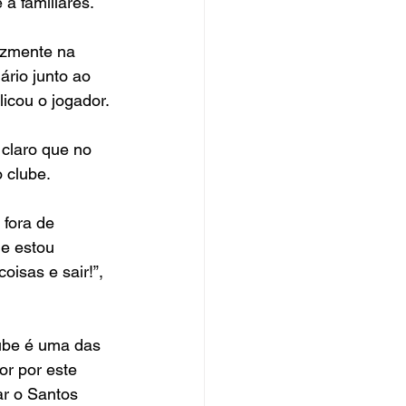
 a familiares.
izmente na 
ário junto ao 
licou o jogador.
claro que no 
o clube.
 fora de 
e estou 
isas e sair!”, 
ube é uma das 
r por este 
car o Santos 