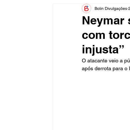
Bolin Divulgações
Informe Publicitário
Judiciá
Neymar s
com torc
Acidente
Tecnologia
injusta”
Artistas
Nota de Esclareci
O atacante veio a pú
após derrota para o I