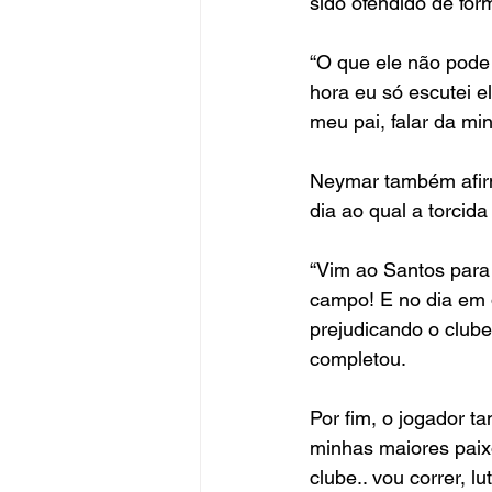
sido ofendido de form
“O que ele não pode 
hora eu só escutei e
meu pai, falar da min
Neymar também afir
dia ao qual a torcid
“Vim ao Santos para 
campo! E no dia em 
prejudicando o clube
completou.
Por fim, o jogador 
minhas maiores paixõ
clube.. vou correr, lu