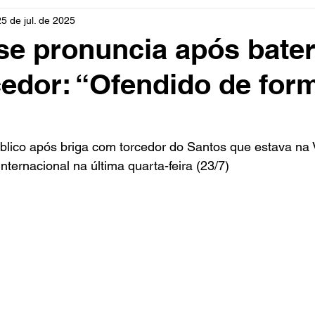
25 de jul. de 2025
rio
Cidades
Polícia
Religião
Guerra
M
e pronuncia após bate
edor: “Ofendido de for
Educação
Influencer
Luto
Artista
Seleção Br
mento
Fofocas
Redes Sociais
Trânsito
Real
blico após briga com torcedor do Santos que estava na V
nternacional na última quarta-feira (23/7)