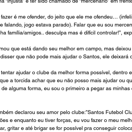
a “injusta” e ter sido chamado de “mercenário” em frente
fazer é me ofender, do jeito que ele me ofendeu… (infel
le falando, jogo estava parado). Falar que eu sou mercen
ha família/amigos.. desculpa mas é difícil controlar!”, exp
mou que está dando seu melhor em campo, mas deixou 
a disser que não pode mais ajudar o Santos, ele deixará 
tentar ajudar o clube da melhor forma possível, dentro e
que a torcida ach
ar que eu não posso mais ajudar ou qu
 de alguma forma, eu sou o primeiro a pegar as minhas co
também declarou seu amor pelo clube:”Santos Futebol Cl
es e enquanto eu tiver forças, eu vou fazer o meu melho
tar, gritar e até brigar se for possível pra conseguir colo