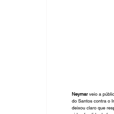
Neymar
 veio a públ
do Santos contra o In
deixou claro que res