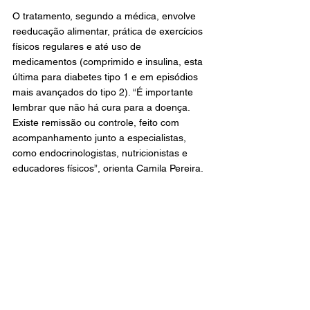
O tratamento, segundo a médica, envolve 
reeducação alimentar, prática de exercícios 
físicos regulares e até uso de 
medicamentos (comprimido e insulina, esta 
última para diabetes tipo 1 e em episódios 
mais avançados do tipo 2). “É importante 
lembrar que não há cura para a doença. 
Existe remissão ou controle, feito com 
acompanhamento junto a especialistas, 
como endocrinologistas, nutricionistas e 
educadores físicos”, orienta Camila Pereira.
Uma das principais causas da doença é a 
obesidade, por isso, os caos de diabetes 
tipo 2 são os mais comuns em todo o 
mundo. O descontrole da glicose pode levar 
a inúmeras alterações, conforme ela 
explica. “A doença pode prejudicar a função 
dos rins, alterar a retina (causando 
cegueira), muda o perfil do colestrol do 