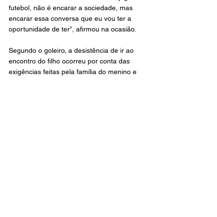
futebol, não é encarar a sociedade, mas 
encarar essa conversa que eu vou ter a 
oportunidade de ter”, afirmou na ocasião.
Segundo o goleiro, a desistência de ir ao 
encontro do filho ocorreu por conta das 
exigências feitas pela família do menino e 
por suspeitar que se tratava de uma 
armadilha, com câmeras escondidas para 
registrar comentários sobre a mãe do 
jovem, possivelmente para um 
documentário. O jogador ainda afirmou ter a 
intenção de conhecer o filho.
Famosos
Último post
Geral