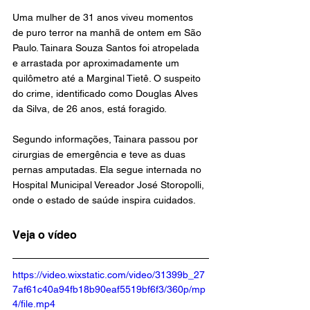
Uma mulher de 31 anos viveu momentos 
de puro terror na manhã de ontem em São 
Paulo. Tainara Souza Santos foi atropelada 
e arrastada por aproximadamente um 
quilômetro até a Marginal Tietê. O suspeito 
do crime, identificado como Douglas Alves 
da Silva, de 26 anos, está foragido.
Segundo informações, Tainara passou por 
cirurgias de emergência e teve as duas 
pernas amputadas. Ela segue internada no 
Hospital Municipal Vereador José Storopolli, 
onde o estado de saúde inspira cuidados.
Veja o vídeo
https://video.wixstatic.com/video/31399b_27
7af61c40a94fb18b90eaf5519bf6f3/360p/mp
4/file.mp4