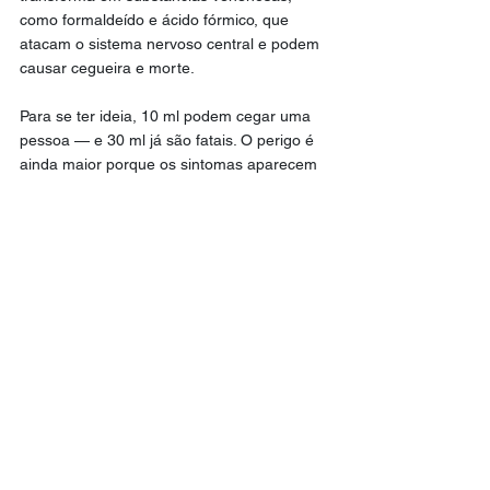
como formaldeído e ácido fórmico, que 
atacam o sistema nervoso central e podem 
causar cegueira e morte.
Para se ter ideia, 10 ml podem cegar uma 
pessoa — e 30 ml já são fatais. O perigo é 
ainda maior porque os sintomas aparecem 
horas depois da ingestão, parecendo 
apenas uma ressaca comum, o que atrasa 
o socorro e o tratamento.
Destaque
Saúde