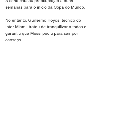
A cena causou preocupação a duas 
semanas para o início da Copa do Mundo.
No entanto, Guillermo Hoyos, técnico do 
Inter Miami, tratou de tranquilizar a todos e 
garantiu que Messi pediu para sair por 
cansaço.
- Era fadiga, estava cansado. O campo 
estava pesado. Diante da dúvida, o que se 
deve fazer é não arriscar - disse na coletiva 
de imprensa depois da partida.