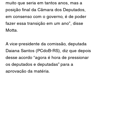
muito que seria em tantos anos, mas a 
posição final da Câmara dos Deputados, 
em consenso com o governo, é de poder 
fazer essa transição em um ano”, disse 
Motta.
A vice-presidente da comissão, deputada 
Daiana Santos (PCdoB-RS), diz que depois 
desse acordo “agora é hora de pressionar 
os deputados e deputadas” para a 
aprovação da matéria.
“Os principais pontos da proposta que 
reduz a jornada de trabalho são o fim da 
escala 6×1 e redução para 42 horas (60 
dias após a votação no Senado), redução 
para 40 horas após 12 meses. Ou seja, 
transição de um ano”, reforça a deputada.
Para o deputado Orlando Silva (PCdoB-SP), 
o acordo é uma vitória. “A ação do governo 