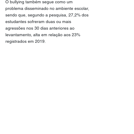
O bullying também segue como um 
problema disseminado no ambiente escolar, 
sendo que, segundo a pesquisa, 27,2% dos 
estudantes sofreram duas ou mais 
agressões nos 30 dias anteriores ao 
levantamento, alta em relação aos 23% 
registrados em 2019.
As meninas são as principais vítimas: 30,1% 
afirmaram ter sido humilhadas por colegas 
com frequência, contra 24,3% dos meninos. 
Já entre os agressores, os meninos 
predominam, com 16,5% admitindo a 
prática, frente a 10,9% das meninas.
CNN Brasil
Educação
Geral