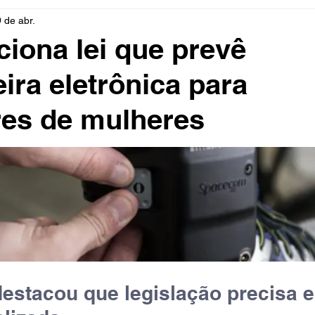
9 de abr.
rio
Cidades
Polícia
Religião
Guerra
M
ciona lei que prevê
eira eletrônica para
Educação
Influencer
Luto
Artista
Seleção Br
res de mulheres
mento
Fofocas
Redes Sociais
Trânsito
Real
estacou que legislação precisa e