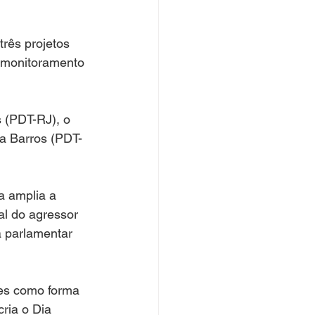
três projetos 
ê monitoramento 
 (PDT-RJ), o 
a Barros (PDT-
a amplia a 
l do agressor 
a parlamentar 
tes como forma 
ria o Dia 