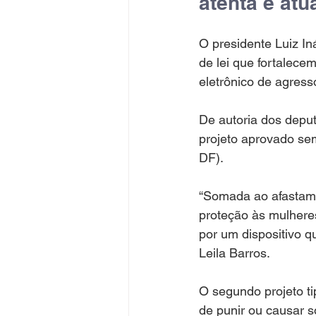
atenta e atua
O presidente Luiz Iná
de lei que fortalece
eletrônico de agress
De autoria dos depu
projeto aprovado se
DF).
“Somada ao afastamen
proteção às mulhere
por um dispositivo q
Leila Barros.
O segundo projeto tip
de punir ou causar s