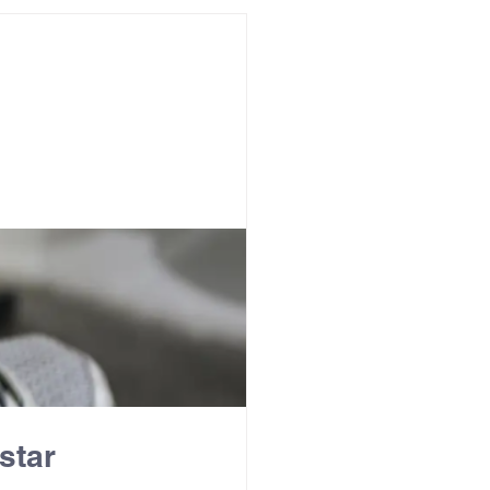
undo
Músico
asileira
Exclusivo
ity Show
star 