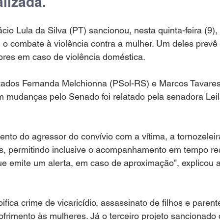
lizada. 
cio Lula da Silva (PT) sancionou, nesta quinta-feira (9), 
m o combate à violência contra a mulher. Um deles prev
ores em caso de violência doméstica.
tados Fernanda Melchionna (PSol-RS) e Marcos Tavares
m mudanças pelo Senado foi relatado pela senadora Leil
to do agressor do convívio com a vítima, a tornozeleir
s, permitindo inclusive o acompanhamento em tempo rea
ue emite um alerta, em caso de aproximação”, explicou 
ifica crime de vicaricídio, assassinato de filhos e paren
ofrimento às mulheres. Já o terceiro projeto sancionado c