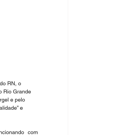
 do RN, o 
no Rio Grande 
gel e pelo 
alidade” e 
ncionando com 