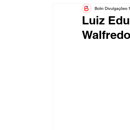
Bolin Divulgações
Informe Publicitário
Judiciá
Luiz Edu
Walfredo
Acidente
Tecnologia
Artistas
Nota de Esclareci