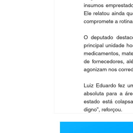
insumos emprestados
Ele relatou ainda q
compromete a rotina
O deputado destaco
principal unidade h
medicamentos, mater
de fornecedores, al
agonizam nos corredo
Luiz Eduardo fez um
absoluta para a áre
estado está colaps
digno”, reforçou.