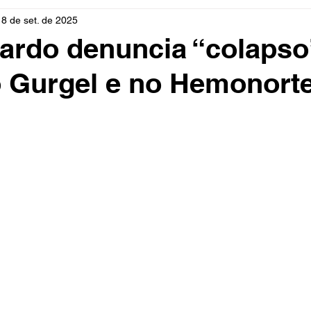
18 de set. de 2025
rio
Cidades
Polícia
Religião
Guerra
M
ardo denuncia “colapso
 Gurgel e no Hemonort
Educação
Influencer
Luto
Artista
Seleção Br
mento
Fofocas
Redes Sociais
Trânsito
Real