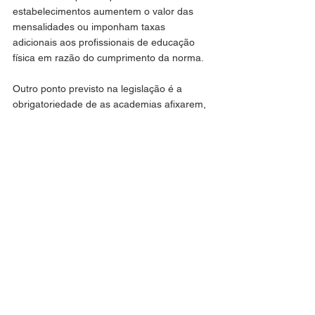
estabelecimentos aumentem o valor das 
mensalidades ou imponham taxas 
adicionais aos profissionais de educação 
física em razão do cumprimento da norma.
Outro ponto previsto na legislação é a 
obrigatoriedade de as academias afixarem, 
em local visível, um cartaz informando aos 
usuários o direito de serem acompanhados 
por um profissional de educação física de 
sua livre escolha, sem custo adicional.
Fique por dentro!
Para ficar por dentro de tudo sobre o universo 
dos famosos e do entretenimento siga 
@bolindivulgacoes
 no Instagram. Agora 
também estamos no WhatsApp! 
Clique aqui
 e 
receba todas as notícias e conteúdos 
exclusivos em primeira mão.