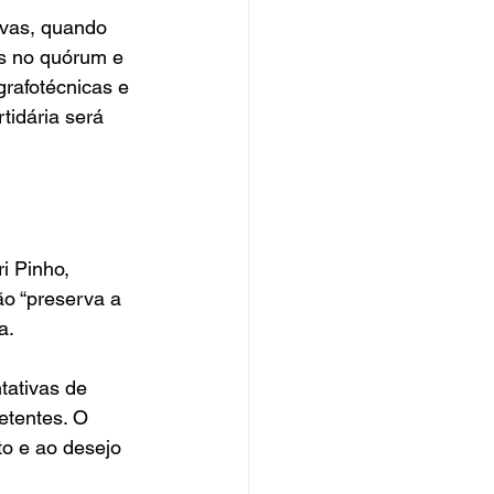
ovas, quando 
es no quórum e 
grafotécnicas e 
tidária será 
i Pinho, 
ão “preserva a 
a.
tativas de 
etentes. O 
to e ao desejo 