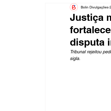
Bolin Divulgações
Informe Publicitário
Judiciá
Justiça 
fortalec
Acidente
Tecnologia
disputa 
Artistas
Nota de Esclareci
Tribunal rejeitou pe
sigla.