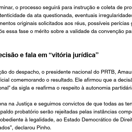
minar, o processo seguirá para instrução e coleta de pr
tenticidade da ata questionada, eventuais irregularidad
ntos originais solicitados aos réus, possíveis perícias 
s essa fase o mérito sobre a validade da convenção par
isão e fala em “vitória jurídica”
ção do despacho, o presidente nacional do PRTB, Amaur
icial comemorando o resultado. Ele afirmou que a decis
ional” da sigla e reafirma o respeito à autonomia partidári
na na Justiça e seguimos convictos de que todas as ten
spaldo probatório serão rejeitadas pelas instâncias comp
obediente à legalidade, ao Estado Democrático de Direi
iados”, declarou Pinho.