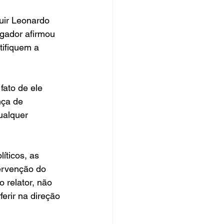
uir Leonardo 
gador afirmou 
tifiquem a 
ato de ele 
nça de 
ualquer 
íticos, as 
ervenção do 
 relator, não 
erir na direção 