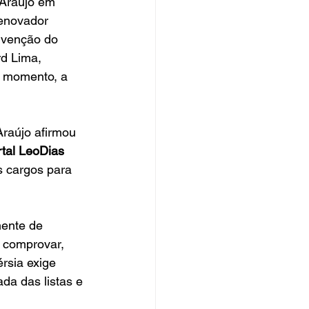
 Araújo em 
Renovador 
onvenção do 
d Lima, 
o momento, a 
raújo afirmou 
rtal LeoDias
os cargos para 
ente de 
a comprovar, 
rsia exige 
ada das listas e 