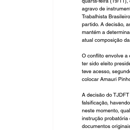
quarta-feira (19/11)
agravo de instrumen
Trabalhista Brasilei
partido. A decisão,
mantém a determinaçã
atual composição da 
O conflito envolve a
ter sido eleito presi
teve acesso, segundo 
colocar Amauri Pinh
A decisão do TJDFT
falsificação, havend
neste momento, qual 
instrução probatória 
documentos originai