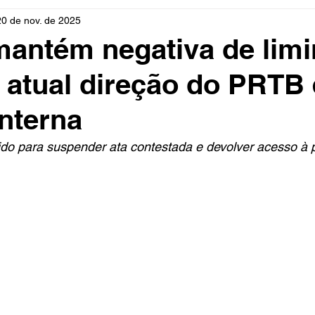
20 de nov. de 2025
rio
Cidades
Polícia
Religião
Guerra
M
mantém negativa de limi
e atual direção do PRTB
Educação
Influencer
Luto
Artista
Seleção Br
interna
mento
Fofocas
Redes Sociais
Trânsito
Real
dido para suspender ata contestada e devolver acesso à 