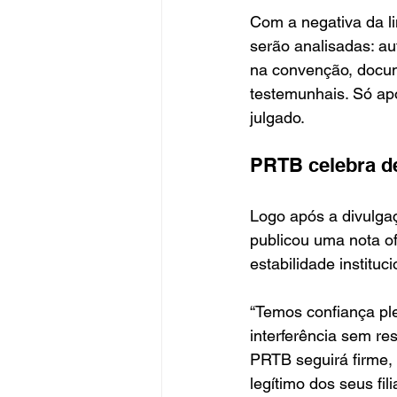
Com a negativa da li
serão analisadas: au
na convenção, docume
testemunhais. Só apó
julgado.
PRTB celebra dec
Logo após a divulga
publicou uma nota of
estabilidade instituc
“Temos confiança ple
interferência sem re
PRTB seguirá firme, 
legítimo dos seus fil