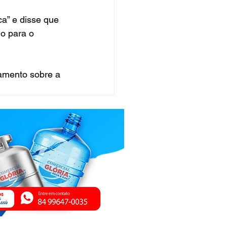
ca” e disse que 
do para o 
amento sobre a 