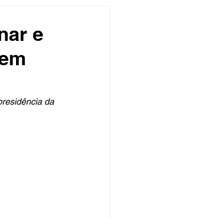
undo
Músico
nar e
 em
asileira
Exclusivo
ity Show
presidência da 