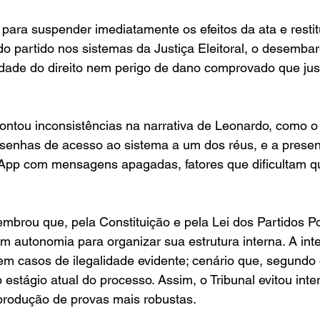
 para suspender imediatamente os efeitos da ata e restit
 partido nos sistemas da Justiça Eleitoral, o desembar
dade do direito nem perigo de dano comprovado que jus
ntou inconsistências na narrativa de Leonardo, como o f
o senhas de acesso ao sistema a um dos réus, e a prese
pp com mensagens apagadas, fatores que dificultam q
mbrou que, pela Constituição e pela Lei dos Partidos Pol
 autonomia para organizar sua estrutura interna. A int
 em casos de ilegalidade evidente; cenário que, segundo o
stágio atual do processo. Assim, o Tribunal evitou interf
 produção de provas mais robustas.