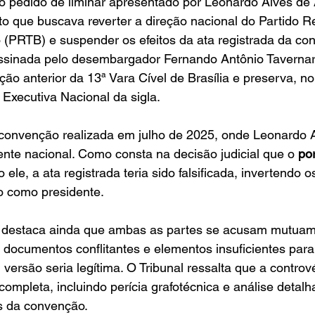
, o pedido de liminar apresentado por Leonardo Alves de
to que buscava reverter a direção nacional do Partido 
ro (PRTB) e suspender os efeitos da ata registrada da c
 assinada pelo desembargador Fernando Antônio Tavernar
o anterior da 13ª Vara Cível de Brasília e preserva, n
Executiva Nacional da sigla.
 convenção realizada em julho de 2025, onde Leonardo A
dente nacional. Como consta na decisão judicial que o 
po
ele, a ata registrada teria sido falsificada, invertendo 
o como presidente.
 destaca ainda que ambas as partes se acusam mutuam
o documentos conflitantes e elementos insuficientes par
versão seria legítima. O Tribunal ressalta que a contrové
completa, incluindo perícia grafotécnica e análise detalh
s da convenção.