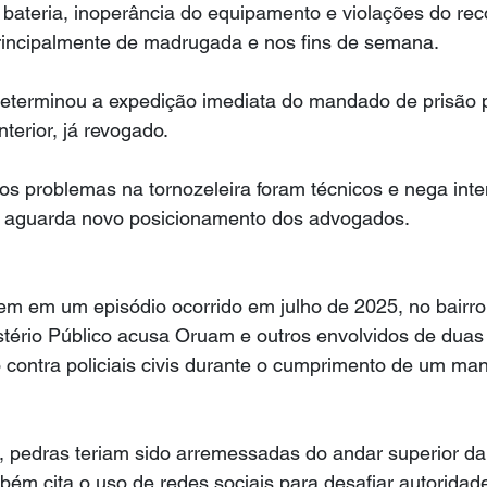
e bateria, inoperância do equipamento e violações do rec
principalmente de madrugada e nos fins de semana.
 determinou a expedição imediata do mandado de prisão 
erior, já revogado.
os problemas na tornozeleira foram técnicos e nega inte
 aguarda novo posicionamento dos advogados.
em em um episódio ocorrido em julho de 2025, no bairro
stério Público acusa Oruam e outros envolvidos de duas 
o contra policiais civis durante o cumprimento de um m
 pedras teriam sido arremessadas do andar superior da 
bém cita o uso de redes sociais para desafiar autoridades