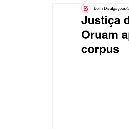
Bolin Divulgações
3
Informe Publicitário
Judiciá
Justiça 
Oruam a
Acidente
Tecnologia
corpus
Artistas
Nota de Esclareci