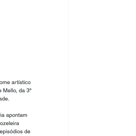
ome artístico 
 Mello, da 3ª 
ade.
ria apontam 
ozeleira 
episódios de 