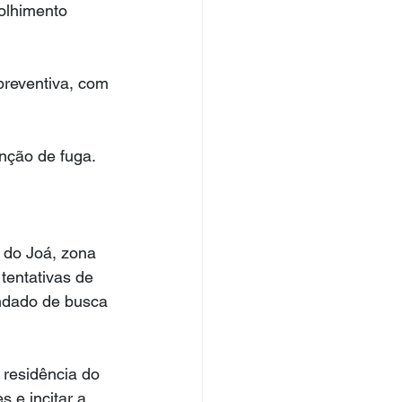
olhimento 
preventiva, com 
nção de fuga. 
 do Joá, zona 
tentativas de 
andado de busca 
residência do 
 e incitar a 