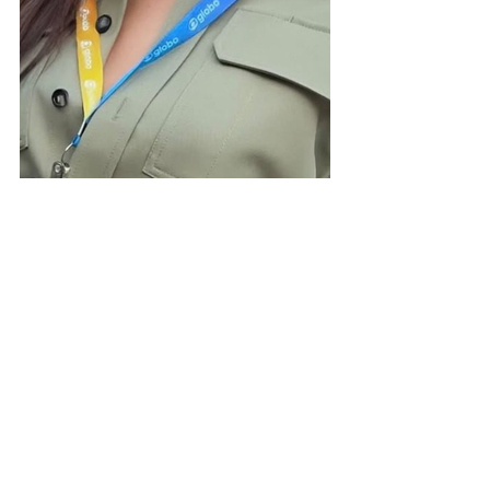
“Antes da beleza vem a humilhação! Toda 
inchada, tá engaçado. Eu estou colocando 
bepantol e ele [médico] disse hoje que eu ia 
acordar igual um baiacu. A pele está como 
se fosse uma casquinha e tudo muito 
inchado. Ontem ardeu e hoje nem tanto”, 
relatou Juliette no story do Instagram
O procedimento chamado PDRN, mais 