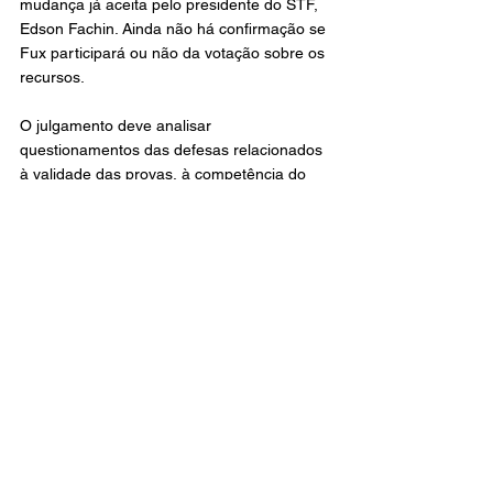
mudança já aceita pelo presidente do STF, 
Edson Fachin. Ainda não há confirmação se 
Fux participará ou não da votação sobre os 
recursos.
O julgamento deve analisar 
questionamentos das defesas relacionados 
à validade das provas, à competência do 
Supremo e aos procedimentos adotados 
durante a tramitação do inquérito.
Brasil
Notícia
Política