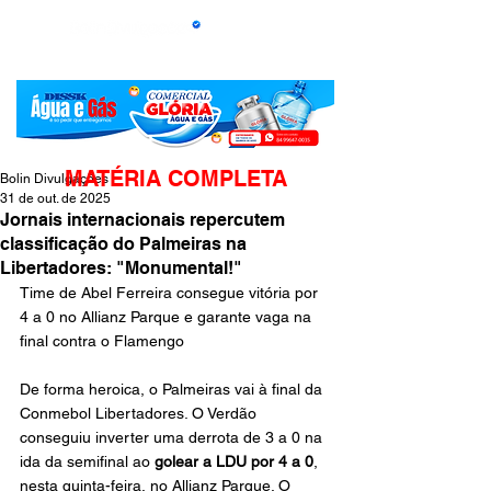
MATÉRIA COMPLETA
Bolin Divulgações
31 de out. de 2025
Jornais internacionais repercutem
classificação do Palmeiras na
Libertadores: "Monumental!"
Time de Abel Ferreira consegue vitória por 
4 a 0 no Allianz Parque e garante vaga na 
final contra o Flameng
o
De forma heroica, o Palmeiras vai à final da 
Conmebol Libertadores. O Verdão 
conseguiu inverter uma derrota de 3 a 0 na 
ida da semifinal ao 
golear a LDU por 4 a 0
, 
nesta quinta-feira, no Allianz Parque. O 