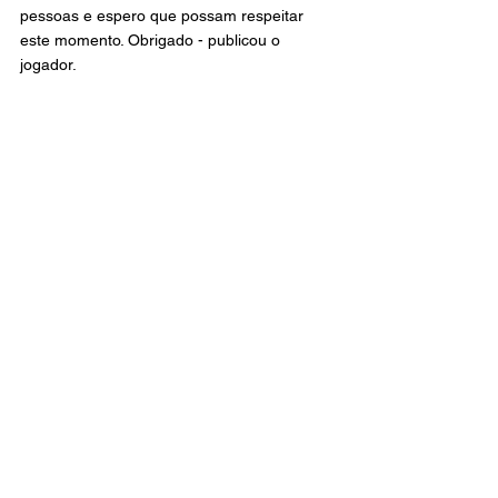
pessoas e espero que possam respeitar 
este momento. Obrigado - publicou o 
jogador.
Derrickson Quirós pede namorada em 
casamento no estádio — Foto: Reprodução
A ex-noiva de Quirós também recorreu às 
redes sociais para se pronunciar e postou 
uma mensagem que ficou aberta a 