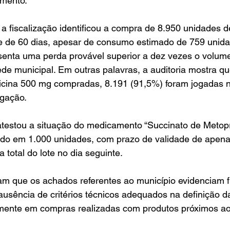
imento.
, a fiscalização identificou a compra de 8.950 unidades d
 de 60 dias, apesar de consumo estimado de 759 unida
esenta uma perda provável superior a dez vezes o volum
ede municipal. Em outras palavras, a auditoria mostra qu
icina 500 mg compradas, 8.191 (91,5%) foram jogadas no
igação.
atestou a situação do medicamento “Succinato de Metopr
cido em 1.000 unidades, com prazo de validade de apena
 total do lote no dia seguinte.
m que os achados referentes ao município evidenciam fr
 ausência de critérios técnicos adequados na definição 
lmente em compras realizadas com produtos próximos a