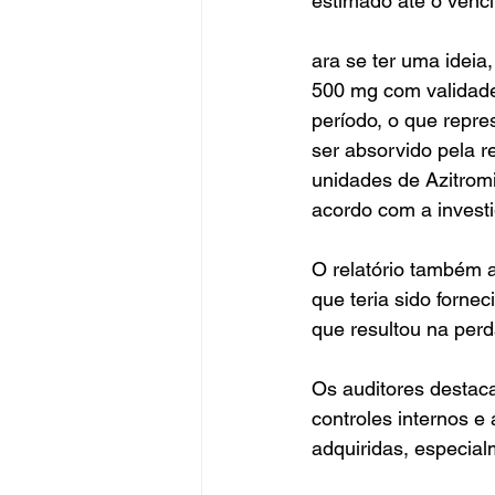
estimado até o venc
ara se ter uma ideia
500 mg com validade
período, o que repr
ser absorvido pela r
unidades de Azitrom
acordo com a invest
O relatório também 
que teria sido forne
que resultou na perda
Os auditores destaca
controles internos e
adquiridas, especia