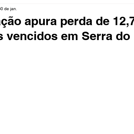
30 de jan.
rio
Cidades
Polícia
Religião
Guerra
M
ação apura perda de 12,7
 vencidos em Serra do
Educação
Influencer
Luto
Artista
Seleção Br
mento
Fofocas
Redes Sociais
Trânsito
Real