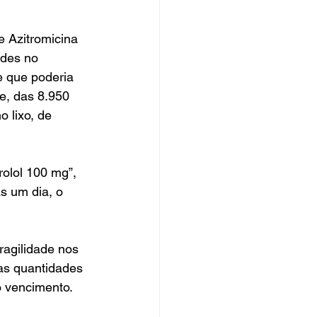
e Azitromicina 
des no 
e que poderia 
e, das 8.950 
 lixo, de 
olol 100 mg”, 
s um dia, o 
agilidade nos 
das quantidades 
o vencimento.