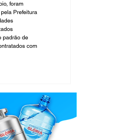
pio, foram 
pela Prefeitura 
dades 
zados 
o padrão de 
ontratados com 