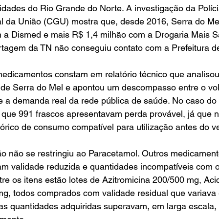
dades do Rio Grande do Norte. A investigação da Políci
al da União (CGU) mostra que, desde 2016, Serra do M
 a Dismed e mais R$ 1,4 milhão com a Drogaria Mais S
rtagem da TN não conseguiu contato com a Prefeitura d
edicamentos constam em relatório técnico que analiso
de Serra do Mel e apontou um descompasso entre o vol
 e a demanda real da rede pública de saúde. No caso do
u que 991 frascos apresentavam perda provável, já que n
órico de consumo compatível para utilização antes do v
ão não se restringiu ao Paracetamol. Outros medicament
m validade reduzida e quantidades incompatíveis com 
e os itens estão lotes de Azitromicina 200/500 mg, Acic
g, todos comprados com validade residual que variava 
as quantidades adquiridas superavam, em larga escala,