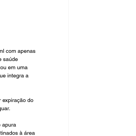
/ml com apenas 
e saúde 
ltou em uma 
ue integra a 
 expiração do 
guar.
 apura 
stinados à área 