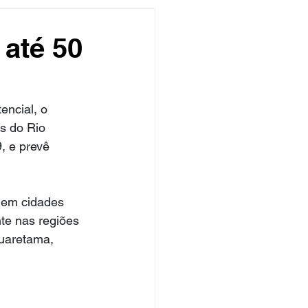
undo
Músico
 até 50
asileira
Exclusivo
encial, o 
s do Rio 
ity Show
, e prevê 
 em cidades 
te nas regiões 
guaretama, 