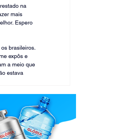
restado na 
azer mais 
elhor. Espero 
s brasileiros. 
 me expôs e 
ram a meio que 
não estava 