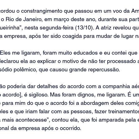
cordou o constrangimento que passou em um voo da Ame
o Rio de Janeiro, em março deste ano, durante sua part
eirinha”, nesta segunda-feira (13/10). A atriz revelou q
 a empresa, após ter sido coagida para mudar de lugar 
 Eles me ligaram, foram muito educados e eu contei que
 declarou ela ao explicar o motivo de não ter processado
sódio polêmico, que causou grande repercussão.
não poderia dar detalhes do acordo com a companhia aér
i o acordo], é sigiloso. Mas foram dignos, me ligaram. É 
 para mim do que o acordo foi a abordagem deles comigo
les e que iriam falar com as pessoas, fazer treinamento
 mais acontecesse”, contou ela, que foi amparada pela 
cional da empresa após o ocorrido.