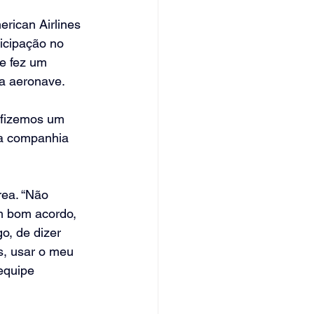
rican Airlines 
icipação no 
ue fez um 
na aeronave.
 fizemos um 
 a companhia 
ea. “Não 
um bom acordo, 
, de dizer 
s, usar o meu 
equipe 