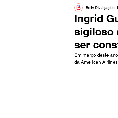
Bolin Divulgações
Informe Publicitário
Judiciá
Ingrid G
sigiloso
Acidente
Tecnologia
ser cons
Artistas
Nota de Esclareci
Em março deste ano,
da American Airlines