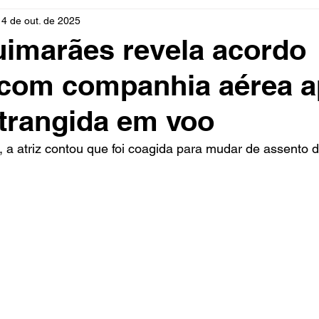
14 de out. de 2025
rio
Cidades
Polícia
Religião
Guerra
M
uimarães revela acordo
 com companhia aérea 
Educação
Influencer
Luto
Artista
Seleção Br
trangida em voo
mento
Fofocas
Redes Sociais
Trânsito
Real
 a atriz contou que foi coagida para mudar de assento 