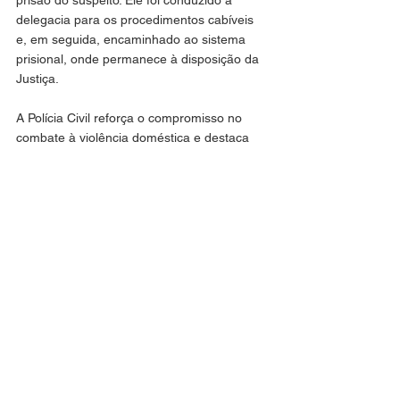
delegacia para os procedimentos cabíveis 
e, em seguida, encaminhado ao sistema 
prisional, onde permanece à disposição da 
Justiça.
A Polícia Civil reforça o compromisso no 
combate à violência doméstica e destaca 
que denúncias podem ser feitas de forma 
anônima por meio do Disque Denúncia 181.
Polícia
Geral
Último post