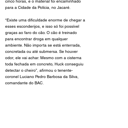
cinco horas, e o material foi encaminhado 
para a Cidade da Polícia, no Jacaré.
“Existe uma dificuldade enorme de chegar a 
esses esconderijos, e isso só foi possível 
graças ao faro do cão. O cão é treinado 
para encontrar droga em qualquer 
ambiente. Não importa se está enterrada, 
concretada ou até submersa. Se houver 
odor, ele vai achar. Mesmo com a cisterna 
toda fechada em concreto, Huck conseguiu 
detectar o cheiro”, afirmou o tenente-
coronel Luciano Pedro Barbosa da Silva, 
comandante do BAC.
O comandante acrescentou: “E tudo isso 
graças ao trabalho do cão. Foi o cão que 
farejou. Não foi informação (de inteligência); 
não tivemos denúncia”. Com a apreensão, a 
Polícia Militar estima um prejuízo de R$ 50 
milhões para o tráfico, valor que poderia 