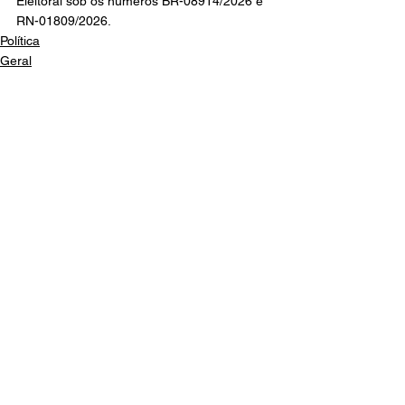
Eleitoral sob os números BR-08914/2026 e 
RN-01809/2026.
Política
Geral