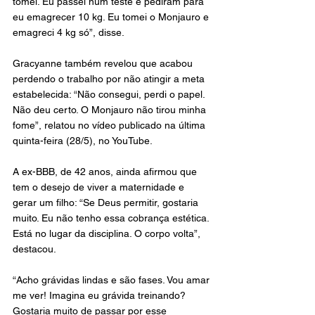
tomei. Eu passei num teste e pediram para 
eu emagrecer 10 kg. Eu tomei o Monjauro e 
emagreci 4 kg só”, disse.
Gracyanne também revelou que acabou 
perdendo o trabalho por não atingir a meta 
estabelecida: “Não consegui, perdi o papel. 
Não deu certo. O Monjauro não tirou minha 
fome”, relatou no vídeo publicado na última 
quinta-feira (28/5), no YouTube.
A ex-BBB, de 42 anos, ainda afirmou que 
tem o desejo de viver a maternidade e 
gerar um filho: “Se Deus permitir, gostaria 
muito. Eu não tenho essa cobrança estética. 
Está no lugar da disciplina. O corpo volta”, 
destacou.
“Acho grávidas lindas e são fases. Vou amar 
me ver! Imagina eu grávida treinando? 
Gostaria muito de passar por esse 