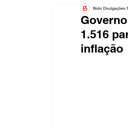
Bolin Divulgações
Informe Publicitário
Judiciá
Governo 
1.516 pa
Acidente
Tecnologia
inflação
Artistas
Nota de Esclareci