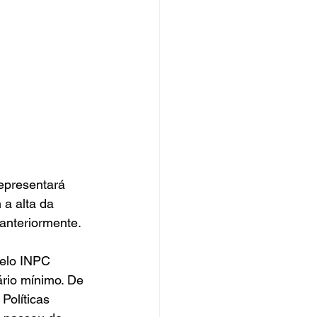
representará 
a alta da 
 anteriormente.
pelo INPC 
ário mínimo. De 
olíticas 