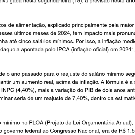
ivulgada nesta segunda-feira (18), a previsão neste an
s de alimentação, explicado principalmente pela maior 
nesses últimos meses de 2024, tem impacto mais pronun
ha até cinco salários mínimos. Por isso, a inflação med
daquela apontada pelo IPCA (inflação oficial) em 2024″,
e o ano passado para o reajuste do salário mínimo segu
rantir um aumento real, acima da inflação. A fórmula é a
 INPC (4,40%), mais a variação do PIB de dois anos ante
inar seria de um reajuste de 7,40%, dentro da estimati
io mínimo no PLOA (Projeto de Lei Orçamentária Anual),
o governo federal ao Congresso Nacional, era de R$ 1.