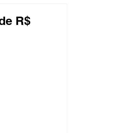
undo
Músico
 de R$
asileira
Exclusivo
ity Show