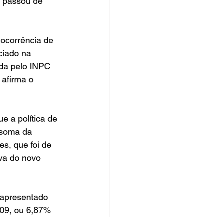
o passou de 
ocorrência de 
ciado na 
ida pelo INPC 
 afirma o 
e a política de 
 soma da 
s, que foi de 
va do novo 
 apresentado 
509, ou 6,87% 