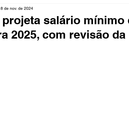
18 de nov. de 2024
rio
Cidades
Polícia
Religião
Guerra
M
projeta salário mínimo
ra 2025, com revisão da
Educação
Influencer
Luto
Artista
Seleção Br
mento
Fofocas
Redes Sociais
Trânsito
Real