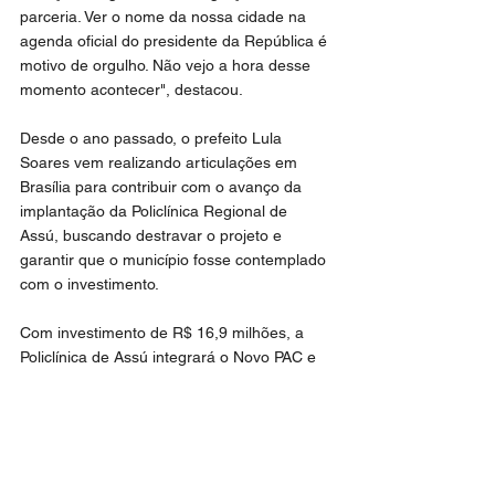
parceria. Ver o nome da nossa cidade na 
agenda oficial do presidente da República é 
motivo de orgulho. Não vejo a hora desse 
momento acontecer", destacou.
Desde o ano passado, o prefeito Lula 
Soares vem realizando articulações em 
Brasília para contribuir com o avanço da 
implantação da Policlínica Regional de 
Assú, buscando destravar o projeto e 
garantir que o município fosse contemplado 
com o investimento.
Com investimento de R$ 16,9 milhões, a 
Policlínica de Assú integrará o Novo PAC e 
tem previsão de conclusão até 2028. A 
unidade atenderá duas macrorregiões de 
saúde, beneficiando 12 municípios e mais 
de 146 mil usuários, fortalecendo a política 
de regionalização da assistência promovida 