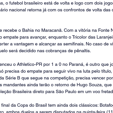
, o futebol brasileiro está de volta e logo com dois jogo
ário nacional retorna já com os confrontos de volta das q
e recebe o Bahia no Maracanã. Com a vitória na Fonte N
o empate para avançar, enquanto o Tricolor das Laranje
verter a vantagem e alcançar as semifinais. No caso de vi
duelo será decidido nas cobranças de pênaltis.
enceu o Athletico-PR por 1 a 0 no Paraná, é outro que j
 precisa do empate para seguir vivo na luta pelo título,
da Série B que segue na competição, precisa vencer por
s mandantes ainda terão o retorno de Hugo Souza, que v
leção Brasileira direto para São Paulo em um voo fretad
 final da Copa do Brasil tem ainda dois clássicos: Botaf
ro, ambos duelos a serem disputados na quinta-feira (11