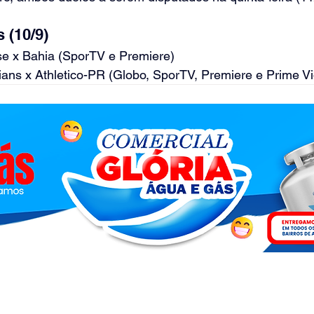
 (10/9)
e x Bahia (SporTV e Premiere)
ians x Athletico-PR (Globo, SporTV, Premiere e Prime V
.com - 2026 - © Todos os direitos reservados - Acesse a nossa
Polít