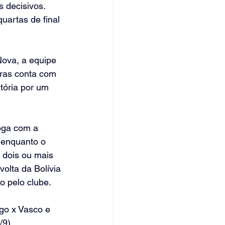
s decisivos. 
uartas de final 
ova, a equipe 
iras conta com 
tória por um 
oga com a 
 enquanto o 
 dois ou mais 
olta da Bolívia 
o pelo clube.
ogo x Vasco e 
/9).