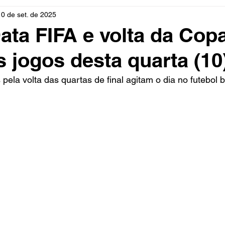
10 de set. de 2025
rio
Cidades
Polícia
Religião
Guerra
M
ata FIFA e volta da Cop
s jogos desta quarta (10
Educação
Influencer
Luto
Artista
Seleção Br
pela volta das quartas de final agitam o dia no futebol br
mento
Fofocas
Redes Sociais
Trânsito
Real