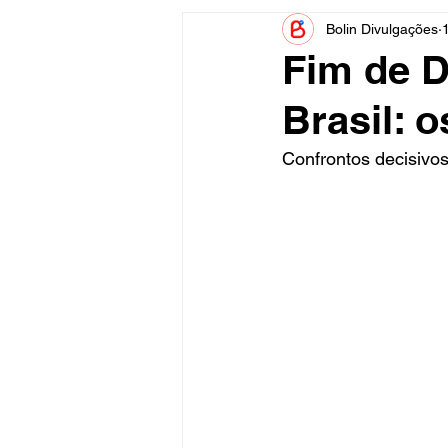
Bolin Divulgações
Informe Publicitário
Judiciá
Fim de D
Brasil: o
Acidente
Tecnologia
Confrontos decisivos 
Artistas
Nota de Esclareci