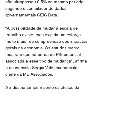
não ultrapassou 0,5% no mesmo período, 
segundo o compilador de dados 
governamentais CEIC Data.
“A possibilidade de mudar a escala de 
trabalho existe, mas exigiria um esforço 
muito maior de compreensão dos impactos 
gerais na economia. Os estudos macro 
mostram que há perda de PIB potencial 
associada a esse tipo de mudança”, afirma 
o economista Sérgio Vale, economista-
chefe da MB Associados.
A indústria também sente os efeitos da 
escassez de trabalhadores qualificados. 
Uma pesquisa da CNI mostra que, nos 
últimos cinco anos, a falta de mão de obra 
adequada quase quintuplicou, saltando de 
5% para 23%.
Segundo a confederação, essa escassez 