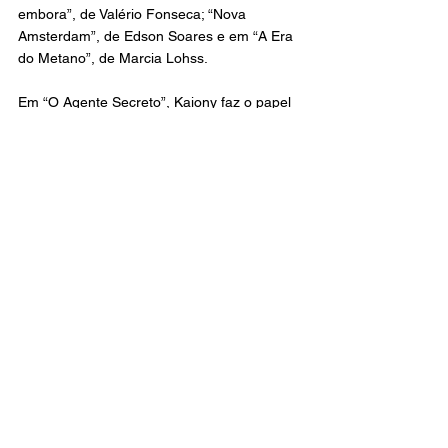
embora”, de Valério Fonseca; “Nova 
Amsterdam”, de Edson Soares e em “A Era 
do Metano”, de Marcia Lohss.
Em “O Agente Secreto”, Kaiony faz o papel 
de “Vilmar”, um estivador que trabalha no 
porto de Recife, mas que, na verdade, é 
um matador de aluguel.
O Oscar 2026
A lista com o nome dos países pré-
selecionados para concorrer ao Oscar 2026 
será divulgada no dia 16 de dezembro. Já a 
lista final com os cinco finalistas indicados a 
“Melhor Filme Internacional” será anunciada 
no dia 22 de janeiro de 2026. O Oscar será 
realizado no dia 15 de março.
O Agente Secreto concorreu com “Baby”, 
de Marcelo Caetano; “Kasa Branca”, de 