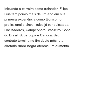
Iniciando a carreira como treinador, Filipe 
Luís tem pouco mais de um ano em sua 
primeira experiência como técnico no 
profissional e cinco títulos já conquistados: 
Libertadores, Campeonato Brasileiro, Copa 
do Brasil, Supercopa e Carioca. Seu 
contrato termina no fim deste mês, e a 
diretoria rubro-negra oferece um aumento 
salarial diante de sua valorização no 
mercado (sua remuneração ainda é a 
mesma de quando subiu da base, inferior a 
praticamente todos os jogadores do elenco).
Mas a decisão de renovar ou não vai muito 
além do lado financeiro. Filipe Luís admitiu o 
sonho de voltar à Europa, onde ele quer 
tentar realizar o que não conseguiu como 
jogador, que foi ser campeão da 
Champions League. E o técnico do PSG, 