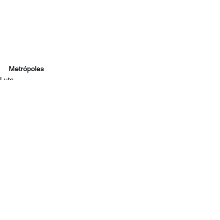
Metrópoles
Luto
Geral
Famosos