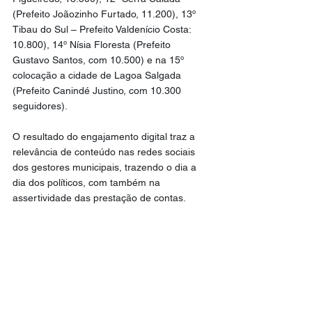
(Prefeito Joãozinho Furtado, 11.200), 13º 
Tibau do Sul – Prefeito Valdenício Costa: 
10.800), 14º Nísia Floresta (Prefeito 
Gustavo Santos, com 10.500) e na 15º 
colocação a cidade de Lagoa Salgada 
(Prefeito Canindé Justino, com 10.300 
seguidores).
O resultado do engajamento digital traz a 
relevância de conteúdo nas redes sociais 
dos gestores municipais, trazendo o dia a 
dia dos políticos, com também na 
assertividade das prestação de contas.
RANKING DOS PREFEITOS MAIS 
SEGUIDORES DO AGRESTE POTIGUAR:
Passagem
 – Prefeita Wedna 
Mendonça: 35.000 seguidores
Canguaretama 
– Prefeito Leandro 