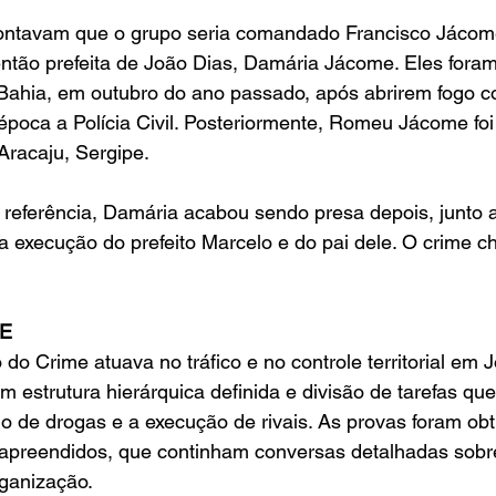
ontavam que o grupo seria comandado Francisco Jácome
ntão prefeita de João Dias, Damária Jácome. Eles fora
Bahia, em outubro do ano passado, após abrirem fogo con
poca a Polícia Civil. Posteriormente, Romeu Jácome foi
racaju, Sergipe.
referência, Damária acabou sendo presa depois, junto a
a execução do prefeito Marcelo e do pai dele. O crime c
E
o do Crime atuava no tráfico e no controle territorial em
m estrutura hierárquica definida e divisão de tarefas que
de drogas e a execução de rivais. As provas foram obti
s apreendidos, que continham conversas detalhadas sobr
ganização.