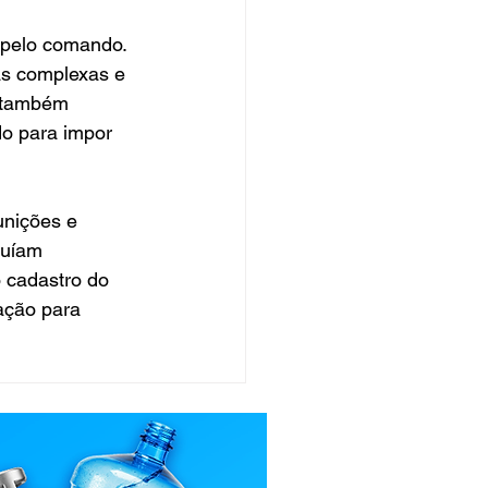
 pelo comando. 
as complexas e 
o também 
o para impor 
unições e 
suíam 
 cadastro do 
ação para 