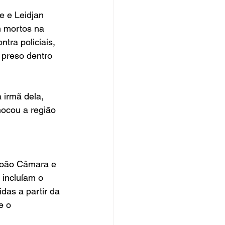
 e Leidjan 
m mortos na 
tra policiais, 
 preso dentro 
 irmã dela, 
hocou a região 
 João Câmara e 
 incluíam o 
das a partir da 
e o 