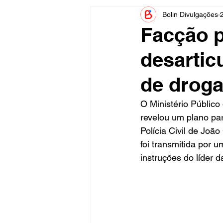
Bolin Divulgações
Informe Publicitário
Judiciá
Facção p
desartic
Acidente
Tecnologia
de droga
Artistas
Nota de Esclareci
O Ministério Públic
revelou um plano par
Polícia Civil de Joã
foi transmitida por 
instruções do líder 