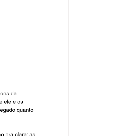
ões da 
 ele e os 
legado quanto 
 era clara: as 