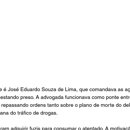
e é José Eduardo Souza de Lima, que comandava as aç
stando preso. A advogada funcionava como ponte entre
, repassando ordens tanto sobre o plano de morte do de
iana do tráfico de drogas.
am adquirir fuzis para consumar o atentado. A motivação