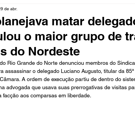
29 de abr.
rio
Cidades
Polícia
Religião
Guerra
M
lanejava matar delegad
ulou o maior grupo de tr
Educação
Influencer
Luto
Artista
Seleção Br
s do Nordeste
mento
Fofocas
Redes Sociais
Trânsito
Real
o do Rio Grande do Norte denunciou membros do Sindica
a assassinar o delegado Luciano Augusto, titular da 85ª
o Câmara. A ordem de execução partiu de dentro do sistem
uma advogada que usava suas prerrogativas de visitas par
da facção aos comparsas em liberdade.