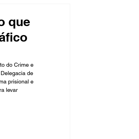
undo
Músico
o que
áfico
asileira
Exclusivo
ity Show
to do Crime e 
 Delegacia de 
a prisional e 
a levar 