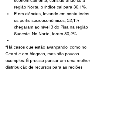
economicamente, considerando só a 
região Norte, o índice cai para 36,1%.
E em ciências, levando em conta todos 
os perfis socioeconômicos, 52,1% 
chegaram ao nível 3 do Pisa na região 
Sudeste. No Norte, foram 30,2%.
“Há casos que estão avançando, como no 
Ceará e em Alagoas, mas são poucos 
exemplos. É preciso pensar em uma melhor 
distribuição de recursos para as regiões 
Norte e Nordeste”, explica Ernesto Faria, 
diretor-executivo do Iede. “O ensino de 
qualidade não pode depender do CEP de 
onde a pessoa nasceu.”
Émerson de Pietri, professor da Faculdade 
de Educação da Universidade de São Paulo 
(USP), lembra que as desigualdades 
existem também dentro do mesmo 
município e da mesma rede (pública e 