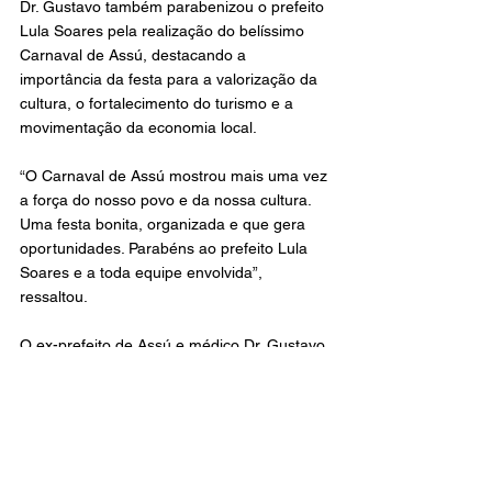
Dr. Gustavo também parabenizou o prefeito 
Lula Soares pela realização do belíssimo 
Carnaval de Assú, destacando a 
importância da festa para a valorização da 
cultura, o fortalecimento do turismo e a 
movimentação da economia local.
“O Carnaval de Assú mostrou mais uma vez 
a força do nosso povo e da nossa cultura. 
Uma festa bonita, organizada e que gera 
oportunidades. Parabéns ao prefeito Lula 
Soares e a toda equipe envolvida”, 
ressaltou.
O ex-prefeito de Assú e médico Dr. Gustavo 
Soares concluiu sua verdadeira maratona 
de Carnaval na cidade de Assú, celebrando 
a alegria, a tradição e o encontro com 
amigos e foliões.