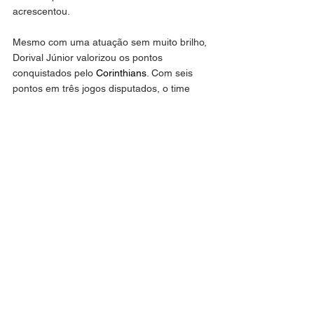
acrescentou.
Mesmo com uma atuação sem muito brilho, 
Dorival Júnior valorizou os pontos 
conquistados pelo 
Corinthians
. Com seis 
pontos em três jogos disputados, o time 
alvinegro ocupa a quinta posição do 
Brasileirão.
— A partida não foi dentro daquilo que nós 
esperávamos. Até o momento que nós 
fizemos o gol, tínhamos certo controle do 
jogo. Estávamos buscando fazer as coisas 
da maneira correta. Enfrentamos uma 
equipe muito difícil de se jogar, acredito eu 
que poucas equipes conseguirão resultados 
aqui dentro.
— Temos que ter essa consciência, e 
sabemos que, mesmo em uma noite em 