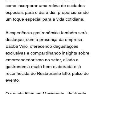
como incorporar uma rotina de cuidados 
especiais para o dia a dia, proporcionando 
um toque especial para a vida cotidiana.
A experiência gastronômica também será 
destaque, com a presença da empresa 
Baobá Vino, oferecendo degustações 
exclusivas e compartilhando insights sobre 
empreendedorismo no setor, aliado a 
gastronomia muito bem elaborada e já 
reconhecida do Restaurante Effó, palco do 
evento. 
O projeto Ellas em Movimento, idealizado 
pela especialista em Networking e 
Negócios, Débora de Castro, e pela 
jornalista Suzy Noronha, tem como objetivo 
promover o empoderamento feminino, 
incentivando mulheres a conquistarem seus 
espaços, superarem preconceitos e 