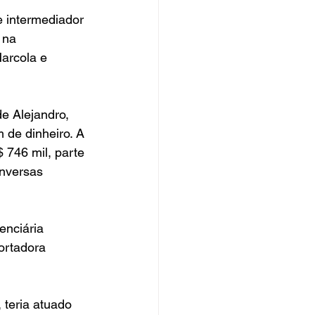
 intermediador 
 na 
arcola e 
e Alejandro, 
de dinheiro. A 
 746 mil, parte 
onversas 
nciária 
ortadora 
teria atuado 