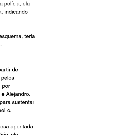
 polícia, ela 
, indicando 
esquema, teria 
.
rtir de 
 pelos 
 por 
 e Alejandro.
para sustentar 
eiro.
resa apontada 
rio, ele 