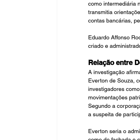
como intermediária n
transmitia orientaçõ
contas bancárias, pe
Eduardo Affonso Rodr
criado e administrad
Relação entre 
A investigação afirm
Everton de Souza, co
investigadores como 
movimentações patrim
Segundo a corporaçã
a suspeita de partic
Everton seria o adm
como de fachada e cr