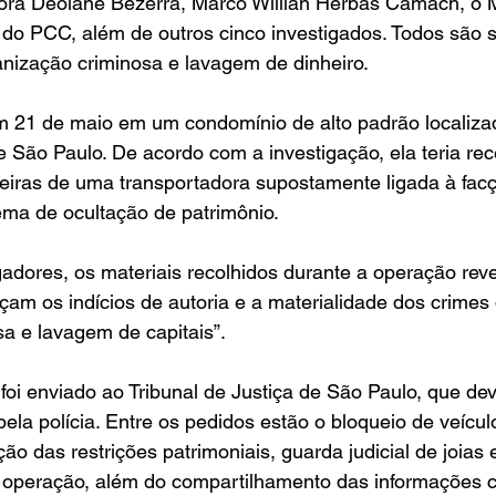
adora Deolane Bezerra, Marco Willian Herbas Camach, o 
do PCC, além de outros cinco investigados. Todos são s
anização criminosa e lavagem de dinheiro.
em 21 de maio em um condomínio de alto padrão localiz
e São Paulo. De acordo com a investigação, ela teria rec
ceiras de uma transportadora supostamente ligada à fac
ema de ocultação de patrimônio.
adores, os materiais recolhidos durante a operação rev
rçam os indícios de autoria e a materialidade dos crimes
a e lavagem de capitais”.
oi enviado ao Tribunal de Justiça de São Paulo, que dev
pela polícia. Entre os pedidos estão o bloqueio de veícul
o das restrições patrimoniais, guarda judicial de joias e
a operação, além do compartilhamento das informações c