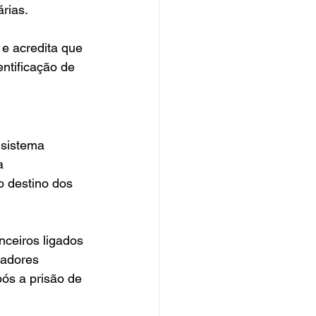
árias.
e acredita que 
ntificação de 
 sistema 
a 
o destino dos 
ceiros ligados 
gadores 
ós a prisão de 