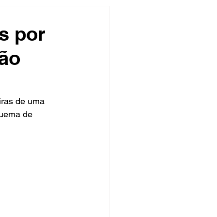
undo
Músico
s por
ção
asileira
Exclusivo
ity Show
iras de uma 
quema de 