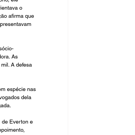
ientava o 
ção afirma que 
apresentavam 
sócio-
ora. As 
mil. A defesa 
em espécie nas 
vogados dela 
gada.
 de Everton e 
epoimento, 