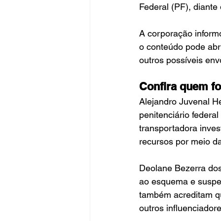
Federal (PF), diante 
A corporação inform
o conteúdo pode abri
outros possíveis env
Confira quem foi
Alejandro Juvenal H
penitenciário federal
transportadora inves
recursos por meio d
Deolane Bezerra dos 
ao esquema e suspei
também acreditam que
outros influenciador