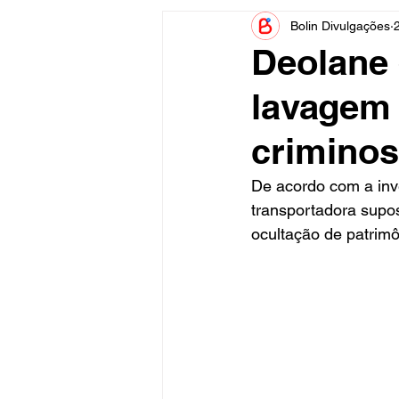
Bolin Divulgações
Informe Publicitário
Judiciá
Deolane 
lavagem 
Acidente
Tecnologia
crimino
Artistas
Nota de Esclareci
De acordo com a inve
transportadora supo
ocultação de patrimô