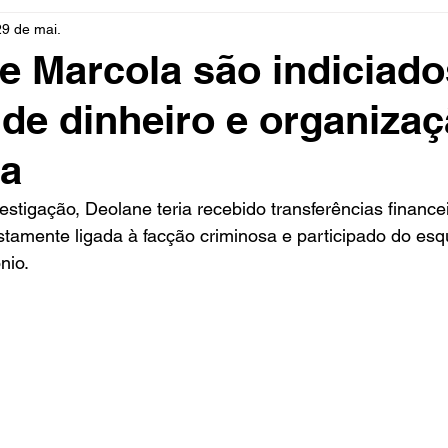
29 de mai.
rio
Cidades
Polícia
Religião
Guerra
M
e Marcola são indiciado
de dinheiro e organiza
Educação
Influencer
Luto
Artista
Seleção Br
sa
mento
Fofocas
Redes Sociais
Trânsito
Real
stigação, Deolane teria recebido transferências finance
stamente ligada à facção criminosa e participado do es
nio.