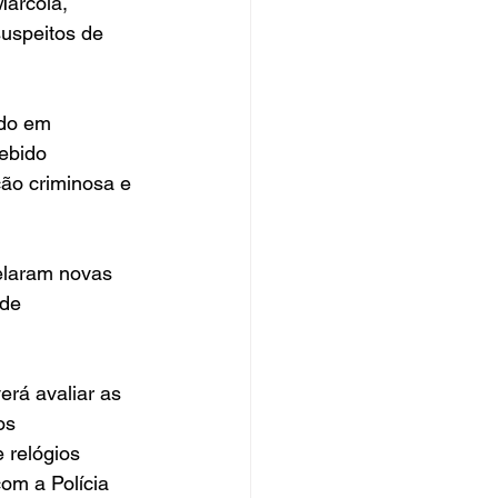
Marcola, 
uspeitos de 
ado em 
ebido 
ção criminosa e 
elaram novas 
 de 
erá avaliar as 
os 
 relógios 
om a Polícia 