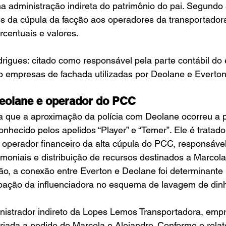
a administração indireta do patrimônio do pai. Segundo a
es da cúpula da facção aos operadores da transportadora
rcentuais e valores.
igues: citado como responsável pela parte contábil do 
o empresas de fachada utilizadas por Deolane e Everton
Deolane e operador do PCC
a que a aproximação da polícia com Deolane ocorreu a pa
nhecido pelos apelidos “Player” e “Temer”. Ele é tratado
operador financeiro da alta cúpula do PCC, responsável
oniais e distribuição de recursos destinados a Marcola
o, a conexão entre Everton e Deolane foi determinante 
ipação da influenciadora no esquema de lavagem de dinh
inistrador indireto da Lopes Lemos Transportadora, emp
iada a pedido de Marcola e Alejandro. Conforme o relató