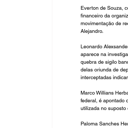
Everton de Souza, co
financeiro da organi
movimentação de rec
Alejandro.
Leonardo Alexsander
aparece na investig
quebra de sigilo ba
delas oriunda de dep
interceptadas indica
Marco Willians Herb
federal, é apontado 
utilizada no suposto
Paloma Sanches Herb