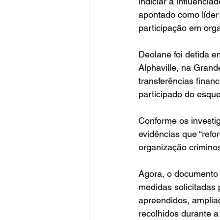
indiciar a influenci
apontado como líder 
participação em org
Deolane foi detida 
Alphaville, na Grand
transferências finan
participado do esqu
Conforme os investig
evidências que “refo
organização criminos
Agora, o documento f
medidas solicitadas 
apreendidos, ampliaçã
recolhidos durante 