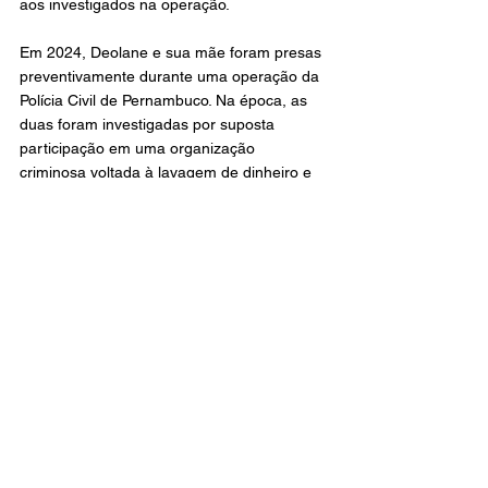
aos investigados na operação.
Em 2024, Deolane e sua mãe foram presas 
preventivamente durante uma operação da 
Polícia Civil de Pernambuco. Na época, as 
duas foram investigadas por suposta 
participação em uma organização 
criminosa voltada à lavagem de dinheiro e 
exploração de jogos ilegais. 
Na ocasião, Deolane chegou a deixar a 
prisão para cumprir prisão domiciliar, mas 
voltou à cadeia no dia seguinte após 
descumprir uma medida cautelar imposta 
pela Justiça. Ela e a mãe foram liberadas 
oficialmente após 20 dias de detenção.
Polícia
Destaque
Famosos