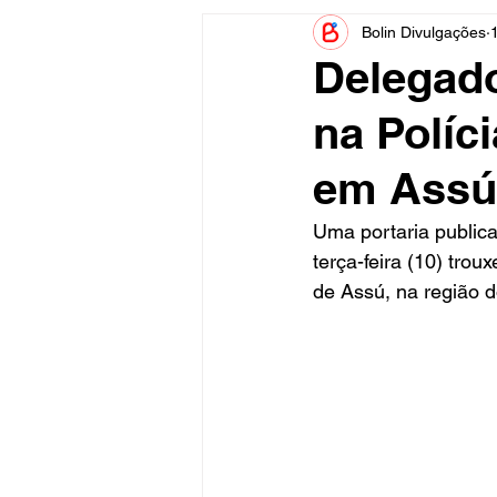
Bolin Divulgações
Informe Publicitário
Judiciá
Delegado
na Políc
Acidente
Tecnologia
em Assú
Artistas
Nota de Esclareci
Uma portaria public
terça-feira (10) tro
de Assú, na região d