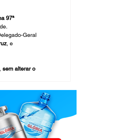
na 97ª 
de.
Delegado-Geral 
ruz
, e 
 
sem alterar o 