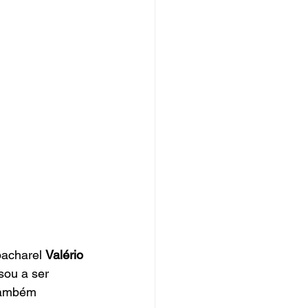
bacharel 
Valério 
sou a ser 
também 