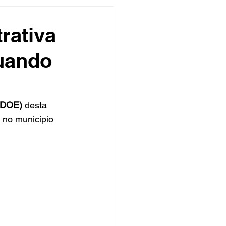
undo
Músico
rativa
tuando
asileira
Exclusivo
ity Show
 (DOE)
 desta 
 no município 