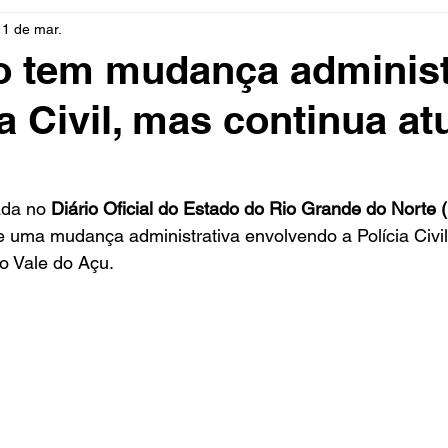
11 de mar.
rio
Cidades
Polícia
Religião
Guerra
M
 tem mudança administ
ia Civil, mas continua a
Educação
Influencer
Luto
Artista
Seleção Br
mento
Fofocas
Redes Sociais
Trânsito
Real
ada no 
Diário Oficial do Estado do Rio Grande do Norte
uxe uma mudança administrativa envolvendo a Polícia Civil
o Vale do Açu.