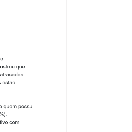
o 
ostrou que 
atrasadas. 
 estão 
de quem possui 
%).
ativo com 