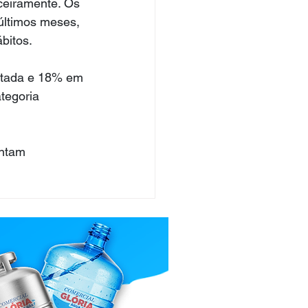
ceiramente. Os 
últimos meses, 
bitos.
rtada e 18% em 
tegoria 
ontam 