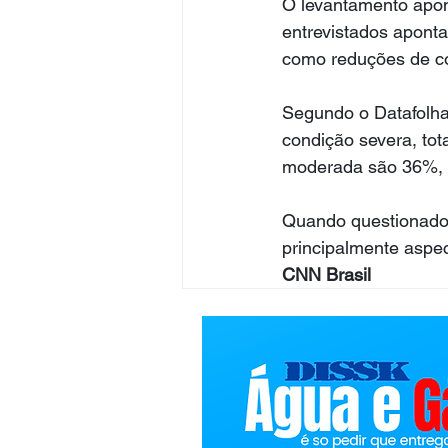
O levantamento apon
entrevistados aponta
como reduções de co
Segundo o Datafolha
condição severa, to
moderada são 36%, e
Quando questionados
principalmente aspec
CNN Brasil