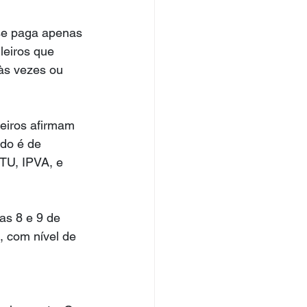
se paga apenas 
leiros que 
às vezes ou 
eiros afirmam 
ado é de 
PTU, IPVA, e 
as 8 e 9 de 
, com nível de 