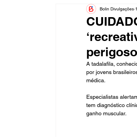
Bolin Divulgações
Informe Publicitário
Judiciá
CUIDADO
‘recreati
Acidente
Tecnologia
perigos
Artistas
Nota de Esclareci
A tadalafila, conhec
por jovens brasileir
médica.
Especialistas aler
tem diagnóstico clín
ganho muscular.