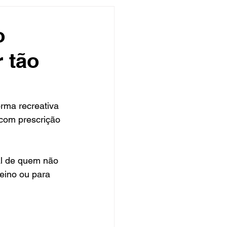
undo
Músico
o
r tão
asileira
Exclusivo
ity Show
orma recreativa 
 com prescrição 
l de quem não 
eino ou para 