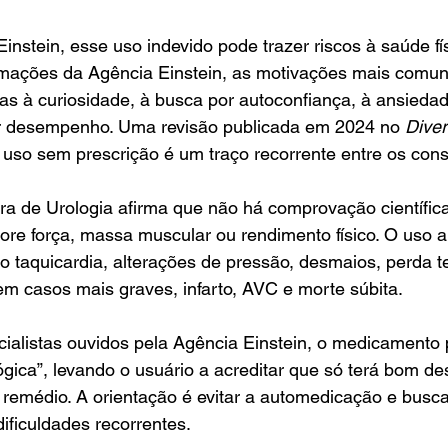
Einstein
, esse uso indevido pode trazer riscos à saúde fí
rmações da 
Agência Einstein
, as motivações mais comun
s à curiosidade, à busca por autoconfiança, à ansiedad
r desempenho. Uma revisão publicada em 2024 no 
Diver
 uso sem prescrição é um traço recorrente entre os con
ra de Urologia afirma que não há comprovação científica
hore força, massa muscular ou rendimento físico. O uso 
o taquicardia, alterações de pressão, desmaios, perda t
em casos mais graves, infarto, AVC e morte súbita.
alistas ouvidos pela 
Agência Einstein
, o medicamento 
ógica”, levando o usuário a acreditar que só terá bom 
remédio. A orientação é evitar a automedicação e busca
ificuldades recorrentes.