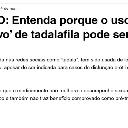
14 de mar.
rio
Cidades
Polícia
Religião
Guerra
M
: Entenda porque o us
vo’ de tadalafila pode se
Educação
Influencer
Luto
Artista
Seleção Br
o
mento
Fofocas
Redes Sociais
Trânsito
Real
ida nas redes sociais como “tadala”, tem sido usada de f
os, apesar de ser indicada para casos de disfunção erétil
tam que o medicamento não melhora o desempenho sexua
ico e também não traz benefício comprovado como pré-tr