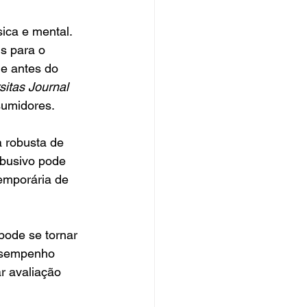
sica e mental.
s para o 
e antes do 
sitas Journal
sumidores.
 robusta de 
abusivo pode 
emporária de 
pode se tornar 
desempenho 
r avaliação 