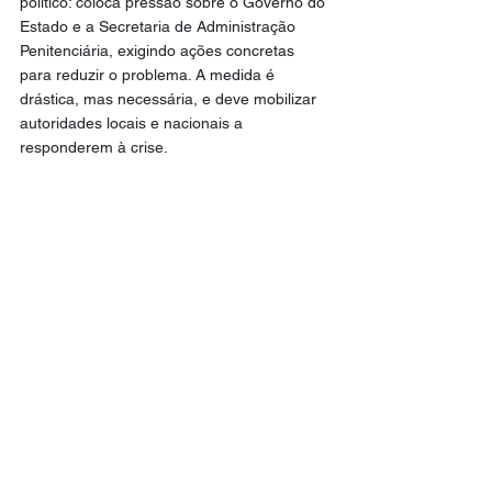
político: coloca pressão sobre o Governo do 
Estado e a Secretaria de Administração 
Penitenciária, exigindo ações concretas 
para reduzir o problema. A medida é 
drástica, mas necessária, e deve mobilizar 
autoridades locais e nacionais a 
responderem à crise.
Enquanto isso, detentos continuam 
apertados em celas superlotadas, 
servidores trabalham em condições 
precárias e o risco de incidentes graves 
permanece alto. A interdição parcial é um 
alerta vermelho: sem solução rápida, Ceará-
Mirim pode se tornar palco de novos 
conflitos e escândalos no sistema 
prisional potiguar.
Confira: 
PODER JUDICIÁRIO
Cidades