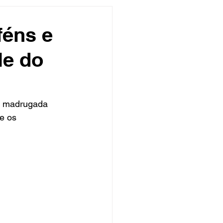
undo
Músico
féns e
le do
asileira
Exclusivo
ity Show
a madrugada 
e os 