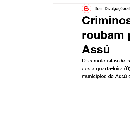
Bolin Divulgações
Informe Publicitário
Judiciá
Criminos
roubam p
Acidente
Tecnologia
Assú
Artistas
Nota de Esclareci
Dois motoristas de 
desta quarta-feira 
municípios de Assú e