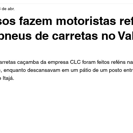
8 de abr.
rio
Cidades
Polícia
Religião
Guerra
M
os fazem motoristas re
neus de carretas no Va
Educação
Influencer
Luto
Artista
Seleção Br
mento
Fofocas
Redes Sociais
Trânsito
Real
carretas caçamba da empresa CLC foram feitos reféns n
(8), enquanto descansavam em um pátio de um posto entr
 Itajá.