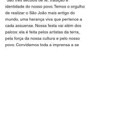
"São três séculos de fé, tradição e 
identidade do nosso povo. Temos o orgulho 
de realizar o São João mais antigo do 
mundo, uma herança viva que pertence a 
cada assuense. Nossa festa vai além dos 
palcos: ela é feita pelos artistas da terra, 
pela força da nossa cultura e pelo nosso 
povo. Convidamos toda a imprensa a se 
credenciar e ajudar propagar ainda mais 
nossa cultura por todo Brasil", disse Lula 
Soares, prefeito de Assú.
São João
PMA
Geral