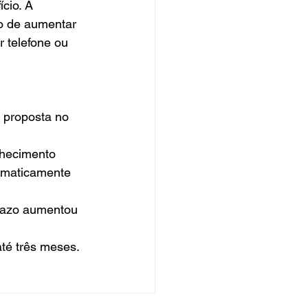
cio. A 
vo de aumentar 
 telefone ou 
a proposta no 
nhecimento 
tomaticamente 
prazo aumentou 
té três meses.