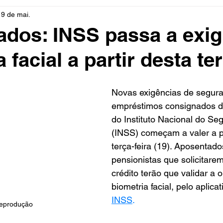
19 de mai.
rio
Cidades
Polícia
Religião
Guerra
M
dos: INSS passa a exig
 facial a partir desta te
Educação
Influencer
Luto
Artista
Seleção Br
Novas exigências de segura
mento
Fofocas
Redes Sociais
Trânsito
Real
empréstimos consignados de
do Instituto Nacional do Seg
(INSS) começam a valer a pa
terça-feira (19). Aposentado
pensionistas que solicitarem
crédito terão que validar a 
biometria facial, pelo aplicat
INSS
.
Reprodução