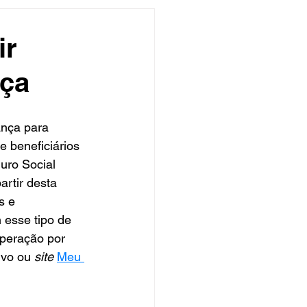
undo
Músico
ir
rça
asileira
Exclusivo
nça para 
ity Show
 beneficiários 
uro Social 
rtir desta 
s e 
 esse tipo de 
operação por 
ivo ou 
site
Meu 